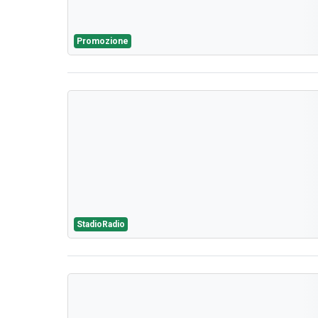
Promozione
StadioRadio