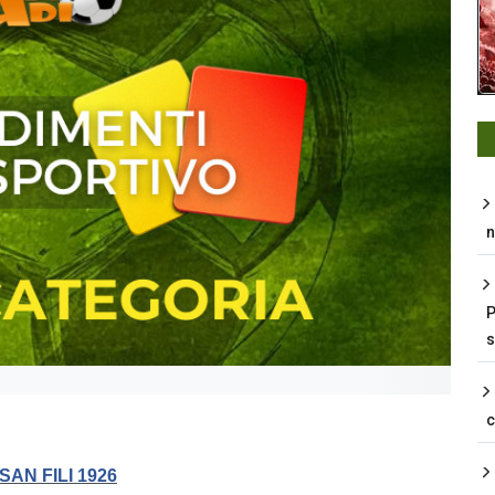
n
P
s
SAN FILI 1926