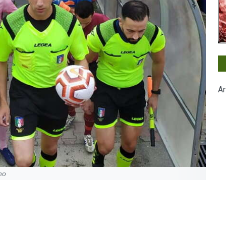
Ar
rno