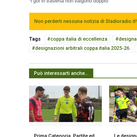
*i gol in trasferta non valgono doppio
Non perderti nessuna notizia di Stadioradio.it!
Tags
coppa italia di eccellenza
designaz
designazioni arbitrali coppa italia 2025-26
Può interessarti anche...
Prima Categoria. Partite ed
Le designaz