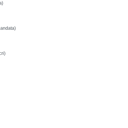
a)
 andata)
ri)