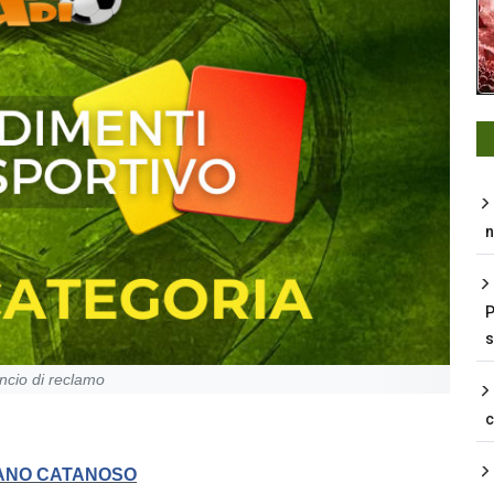
n
P
s
ncio di reclamo
ETANO CATANOSO