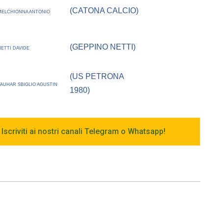
(CATONA CALCIO)
MELCHIONNA ANTONIO
(GEPPINO NETTI)
NETTI DAVIDE
(US PETRONA
YAUHAR SBIGLIO AGUSTIN
1980)
 Iscriviti ai nostri canali Telegram o Whatsapp!