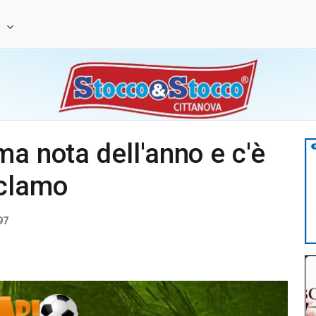
e
ma nota dell'anno e c'è
eclamo
97