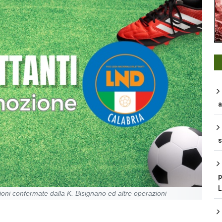
a
s
p
ioni confermate dalla K. Bisignano ed altre operazioni