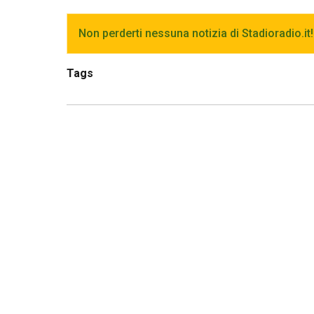
Non perderti nessuna notizia di Stadioradio.it!
Tags