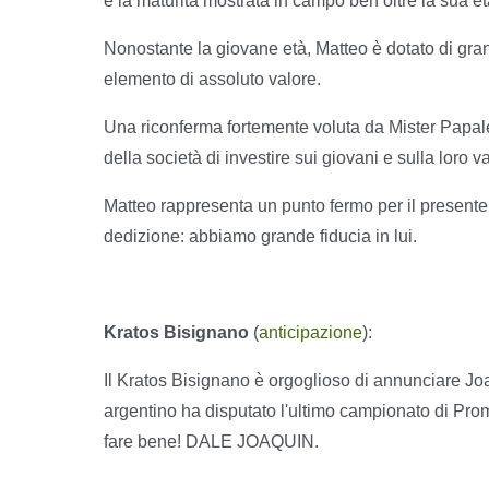
e la maturità mostrata in campo ben oltre la sua et
Nonostante la giovane età, Matteo è dotato di gran
elemento di assoluto valore.
Una riconferma fortemente voluta da Mister Papaleo
della società di investire sui giovani e sulla loro v
Matteo rappresenta un punto fermo per il presente e 
dedizione: abbiamo grande fiducia in lui.
Kratos Bisignano
(
anticipazione
):
Il Kratos Bisignano è orgoglioso di annunciare Joa
argentino ha disputato l'ultimo campionato di Pr
fare bene! DALE JOAQUIN.