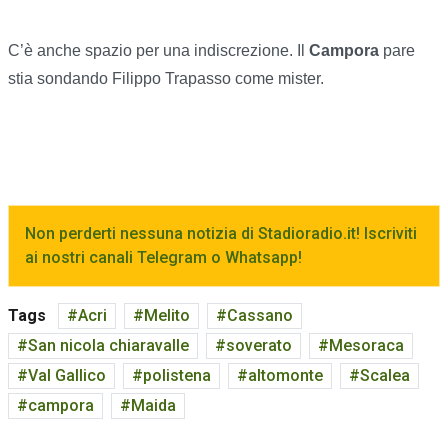
C’è anche spazio per una indiscrezione. Il
Campora
pare
stia sondando Filippo Trapasso come mister.
Non perderti nessuna notizia di Stadioradio.it! Iscriviti
ai nostri canali Telegram o Whatsapp!
Tags
Acri
Melito
Cassano
San nicola chiaravalle
soverato
Mesoraca
Val Gallico
polistena
altomonte
Scalea
campora
Maida