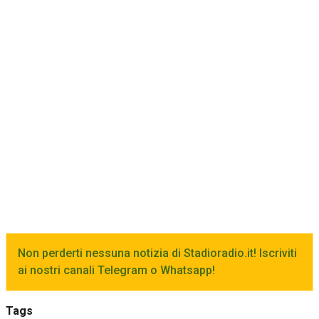
Non perderti nessuna notizia di Stadioradio.it! Iscriviti
ai nostri canali Telegram o Whatsapp!
Tags