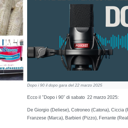
Dopo i 90 il dopo gara del 22 marzo 2025
Ecco il "Dopo i 90" di sabato 22 marzo 2025:
De Giorgio (Deliese), Cotroneo (Catona), Ciccia (P
Franzese (Marca), Barbieri (Pizzo), Ferrante (Re