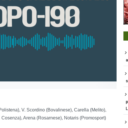
a
s
p
olistena), V. Scordino (Bovalinese), Carella (Melito),
al Cosenza), Arena (Rosarnese), Notaris (Promosport)