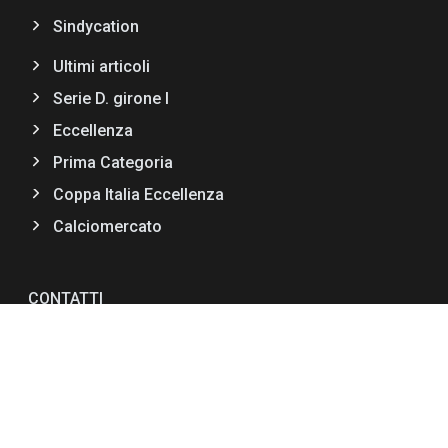
Sindycation
Ultimi articoli
Serie D. girone I
Eccellenza
Prima Categoria
Coppa Italia Eccellenza
Calciomercato
CONTATTI
Via F.lli Bandiera II Trav,11
89034 Bovalino (RC)
+39 0964 66990