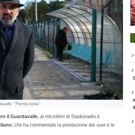
G
m
avalle: "Partita tosta"
d
ro il Guardavalle
, ai microfoni di Stadioradio è
aliano
, che ha commentato la prestazione dei suoi e le