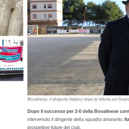
Bovalinese, il dirigente Italiano dopo la vittoria sul Guard
Dopo il successo per 2-0 della Bovalinese cont
intervenuto il dirigente della squadra amaranto,
It
prospettive future del club.