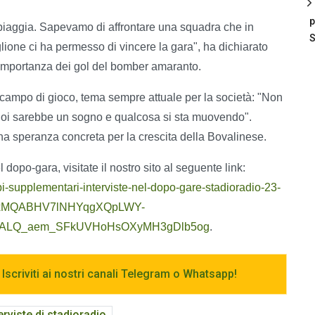
p
spiaggia. Sapevamo di affrontare una squadra che in
S
ione ci ha permesso di vincere la gara", ha dichiarato
 l’importanza dei gol del bomber amaranto.
al campo di gioco, tema sempre attuale per la società: "Non
 noi sarebbe un sogno e qualcosa si sta muovendo".
una speranza concreta per la crescita della Bovalinese.
el dopo-gara, visitate il nostro sito al seguente link:
mpi-supplementari-interviste-nel-dopo-gare-stadioradio-23-
bQIxMQABHV7lNHYqgXQpLWY-
x-ALQ_aem_SFkUVHoHsOXyMH3gDlb5og
.
 Iscriviti ai nostri canali Telegram o Whatsapp!
terviste di stadioradio