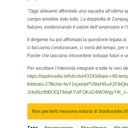
"Oggi abbiamo affrontato una squadra all'ultima 
campo avrebbe dato tutto. La doppietta di Zampagl
Italiano, evidenziando il valore dell’avversario e
Il dirigente ha poi affrontato la questione legata 
ci facciamo condizionare, ci vorrà del tempo, per
Parole che lasciano intravedere sviluppi futuri e 
Per ascoltare l'intervista integrale e tutte le voci d
https://stadioradio.it/Articolo/43293/dopo-i-90-te
febbraio-2?fbclid=IwY2xjawIpPV9leHRuA2Fl
JzkrjNzrBtBOOjT8dqKYzlFQKuD4MOWgyYIK_
Non perderti nessuna notizia di Stadioradio.it!
Tags
promozione
bovalinese
le in