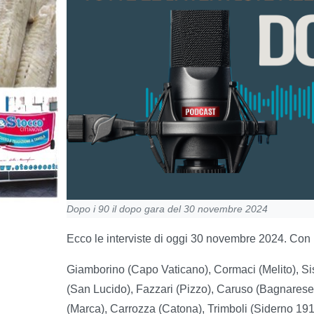
Dopo i 90 il dopo gara del 30 novembre 2024
Ecco le interviste di oggi 30 novembre 2024. Con
Giamborino (Capo Vaticano), Cormaci (Melito), Sisi
(San Lucido), Fazzari (Pizzo), Caruso (Bagnarese)
(Marca), Carrozza (Catona), Trimboli (Siderno 19