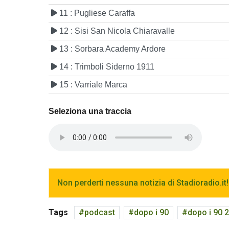
11 : Pugliese Caraffa
12 : Sisi San Nicola Chiaravalle
13 : Sorbara Academy Ardore
14 : Trimboli Siderno 1911
15 : Varriale Marca
Seleziona una traccia
Non perderti nessuna notizia di Stadioradio.it!
Tags
podcast
dopo i 90
dopo i 90 