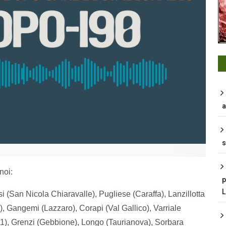
a
s
 noi:
p
 (San Nicola Chiaravalle), Pugliese (Caraffa), Lanzillotta
, Gangemi (Lazzaro), Corapi (Val Gallico), Varriale
11), Grenzi (Gebbione), Longo (Taurianova), Sorbara