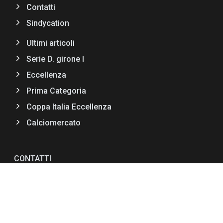
Contatti
Sindycation
Ultimi articoli
Serie D. girone I
Eccellenza
Prima Categoria
Coppa Italia Eccellenza
Calciomercato
CONTATTI
Via F.lli Bandiera II Trav,11
89034 Bovalino (RC)
+39 0964 66990