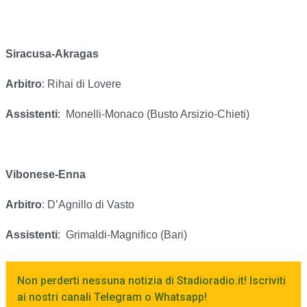
Siracusa-Akragas
Arbitro
: Rihai di Lovere
Assistenti
:
Monelli-Monaco (Busto Arsizio-Chieti)
Vibonese-Enna
Arbitro
: D’Agnillo di Vasto
Assistenti
:
Grimaldi-Magnifico (Bari)
Non perderti nessuna notizia di Stadioradio.it! Iscriviti
ai nostri canali Telegram o Whatsapp!