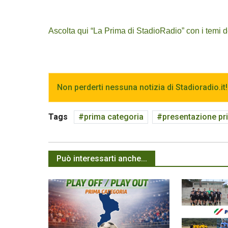
Ascolta qui “La Prima di StadioRadio” con i temi 
Non perderti nessuna notizia di Stadioradio.it!
Tags
prima categoria
presentazione pr
Può interessarti anche...