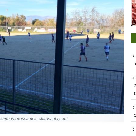
n
P
s
ontri interessanti in chiave play off