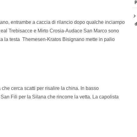
p
gliano, entrambe a caccia di rilancio dopo qualche inciampo
d
-Real Trebisacce e Mirto Crosia-Audace San Marco sono
a la testa
Themesen-Kratos Bisignano mette in palio
he cerca scatti per risalire la china. In basso
n Fili per la Silana che rincorre la vetta. La capolista