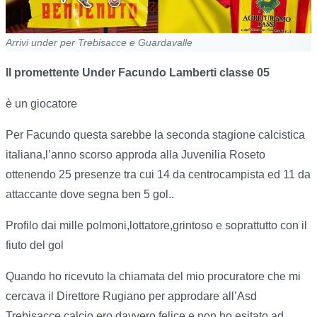
Arrivi under per Trebisacce e Guardavalle
Il promettente Under Facundo Lamberti classe 05
è un giocatore
Per Facundo questa sarebbe la seconda stagione calcistica
italiana,l’anno scorso approda alla Juvenilia Roseto
ottenendo 25 presenze tra cui 14 da centrocampista ed 11 da
attaccante dove segna ben 5 gol..
Profilo dai mille polmoni,lottatore,grintoso e soprattutto con il
fiuto del gol
Quando ho ricevuto la chiamata del mio procuratore che mi
cercava il Direttore Rugiano per approdare all’Asd
Trebisacce calcio ero davvero felice e non ho esitato ad