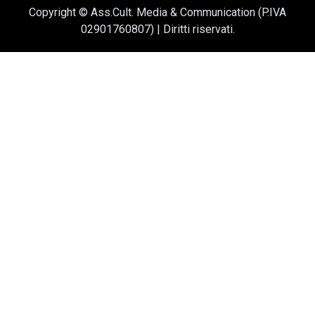
Copyright © Ass.Cult. Media & Communication (P.IVA
02901760807) | Diritti riservati.