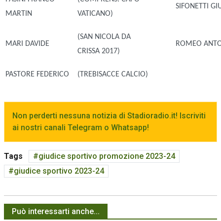
SIFONETTI GI
MARTIN
VATICANO)
(SAN NICOLA DA
MARI DAVIDE
ROMEO ANT
CRISSA 2017)
PASTORE FEDERICO
(TREBISACCE CALCIO)
Non perderti nessuna notizia di Stadioradio.it! Iscriviti
ai nostri canali Telegram o Whatsapp!
Tags
giudice sportivo promozione 2023-24
giudice sportivo 2023-24
Può interessarti anche...