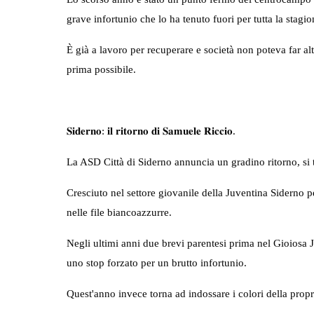
grave infortunio che lo ha tenuto fuori per tutta la stagio
È già a lavoro per recuperare e società non poteva far al
prima possibile.
𝐒𝐢𝐝𝐞𝐫𝐧𝐨: 𝐢𝐥 𝐫𝐢𝐭𝐨𝐫𝐧𝐨 𝐝𝐢 𝐒𝐚𝐦𝐮𝐞𝐥𝐞 𝐑𝐢𝐜𝐜𝐢𝐨.
La ASD Città di Siderno annuncia un gradino ritorno, si 
Cresciuto nel settore giovanile della Juventina Siderno
nelle file biancoazzurre.
Negli ultimi anni due brevi parentesi prima nel Gioiosa J
uno stop forzato per un brutto infortunio.
Quest'anno invece torna ad indossare i colori della propri