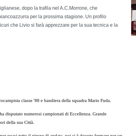
iglianese, dopo la trafila nel A.C.Morrone, che
 biancoazzurra per la prossima stagione. Un profilo
curi che Livio si farà apprezzare per la sua tecnica e la
rocampista classe '88 e bandiera della squadra Mario Fuda.
 ha disputato numerosi campionati di Eccellenza. Grande
ri della sua Città.
r quasi tutto il girone di andata, poi si è dovuto fermare per un