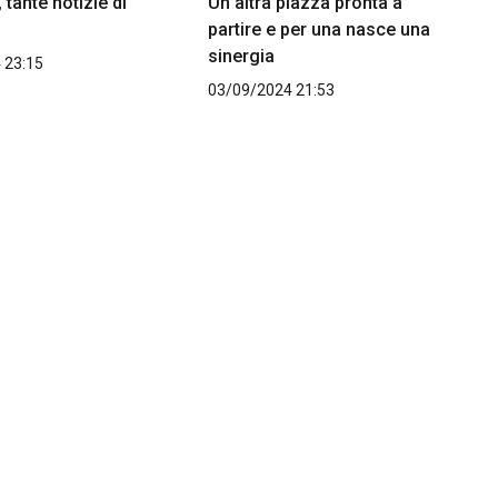
 tante notizie di
Un altra piazza pronta a
partire e per una nasce una
sinergia
 23:15
03/09/2024 21:53