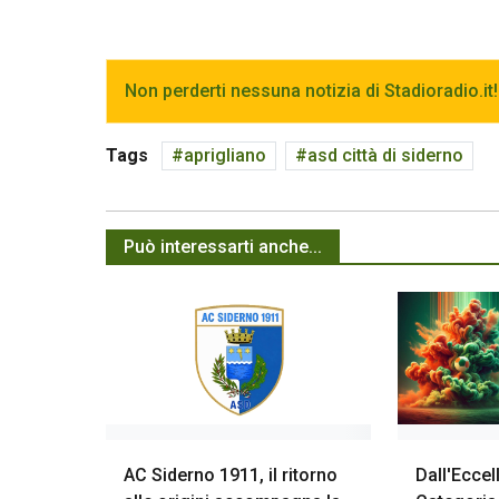
Non perderti nessuna notizia di Stadioradio.it!
Tags
aprigliano
asd città di siderno
Può interessarti anche...
AC Siderno 1911, il ritorno
Dall'Eccel