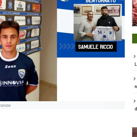
L
n
scenze
d