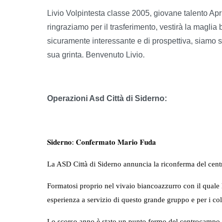
Livio Volpintesta classe 2005, giovane talento Apr
ringraziamo per il trasferimento, vestirà la maglia
sicuramente interessante e di prospettiva, siamo si
sua grinta. Benvenuto Livio.
Operazioni Asd Città di Siderno:
𝐒𝐢𝐝𝐞𝐫𝐧𝐨: 𝐂𝐨𝐧𝐟𝐞𝐫𝐦𝐚𝐭𝐨 𝐌𝐚𝐫𝐢𝐨 𝐅𝐮𝐝𝐚
La ASD Città di Siderno annuncia la riconferma del cent
Formatosi proprio nel vivaio biancoazzurro con il quale
esperienza a servizio di questo grande gruppo e per i colo
Lo scorso anno è stato un punto fermo del centrocampo pe