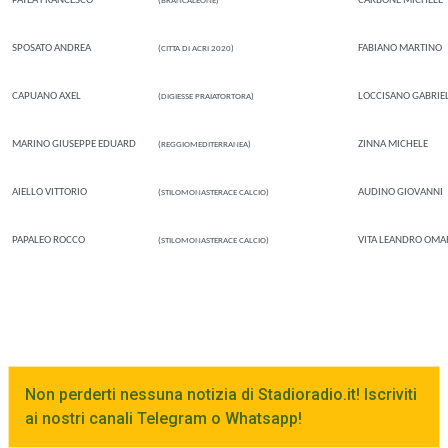
PATEA FRANCESCO
CARBONE MICHELE
(BRANCALEONE)
SPOSATO ANDREA
FABIANO MARTINO
(CITTA DI ACRI 2020)
CAPUANO AXEL
LOCCISANO GABRIE
(DIGIESSE PRAIATORTORA)
MARINO GIUSEPPE EDUARD
ZINNA MICHELE
(REGGIOMEDITERRANEA)
AIELLO VITTORIO
AUDINO GIOVANNI
(STILOMONASTERACE CALCIO)
PAPALEO ROCCO
VITA LEANDRO OMA
(STILOMONASTERACE CALCIO)
Non perderti nessuna notizia di Stadioradio.it! Iscriviti
ai nostri canali Telegram o Whatsapp!