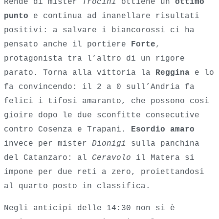
Rende di mister
Trocini
ottiene un
ottimo
punto
e continua ad inanellare risultati
positivi: a salvare i biancorossi ci ha
pensato anche il portiere
Forte
,
protagonista tra l’altro di un rigore
parato. Torna alla vittoria la
Reggina
e lo
fa convincendo: il 2 a 0 sull’Andria fa
felici i tifosi amaranto, che possono così
gioire dopo le due sconfitte consecutive
contro Cosenza e Trapani.
Esordio amaro
invece per mister
Dionigi
sulla panchina
del Catanzaro: al
Ceravolo
il Matera si
impone per due reti a zero, proiettandosi
al quarto posto in classifica.
Negli anticipi delle 14:30 non si è