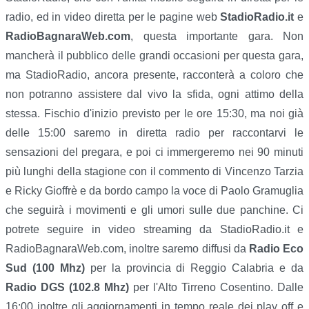
radio, ed in video diretta per le pagine web
StadioRadio.it
e
RadioBagnaraWeb.com
, questa importante gara. Non
mancherà il pubblico delle grandi occasioni per questa gara,
ma StadioRadio, ancora presente, racconterà a coloro che
non potranno assistere dal vivo la sfida, ogni attimo della
stessa. Fischio d'inizio previsto per le ore 15:30, ma noi già
delle 15:00 saremo in diretta radio per raccontarvi le
sensazioni del pregara, e poi ci immergeremo nei 90 minuti
più lunghi della stagione con il commento di Vincenzo Tarzia
e Ricky Gioffrè e da bordo campo la voce di Paolo Gramuglia
che seguirà i movimenti e gli umori sulle due panchine. Ci
potrete seguire in video streaming da StadioRadio.it e
RadioBagnaraWeb.com, inoltre saremo diffusi da
Radio Eco
Sud (100 Mhz)
per la provincia di Reggio Calabria e da
Radio DGS (102.8 Mhz)
per l'Alto Tirreno Cosentino. Dalle
16:00 inoltre gli aggiornamenti in tempo reale dei play off e