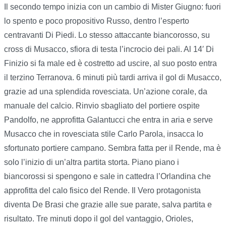
Il secondo tempo inizia con un cambio di Mister Giugno: fuori
lo spento e poco propositivo Russo, dentro l’esperto
centravanti Di Piedi. Lo stesso attaccante biancorosso, su
cross di Musacco, sfiora di testa l’incrocio dei pali. Al 14′ Di
Finizio si fa male ed è costretto ad uscire, al suo posto entra
il terzino Terranova. 6 minuti più tardi arriva il gol di Musacco,
grazie ad una splendida rovesciata. Un’azione corale, da
manuale del calcio. Rinvio sbagliato del portiere ospite
Pandolfo, ne approfitta Galantucci che entra in aria e serve
Musacco che in rovesciata stile Carlo Parola, insacca lo
sfortunato portiere campano. Sembra fatta per il Rende, ma è
solo l’inizio di un’altra partita storta. Piano piano i
biancorossi si spengono e sale in cattedra l’Orlandina che
approfitta del calo fisico del Rende. Il Vero protagonista
diventa De Brasi che grazie alle sue parate, salva partita e
risultato. Tre minuti dopo il gol del vantaggio, Orioles,