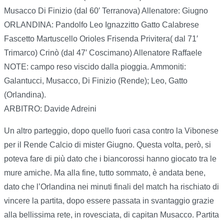
Musacco Di Finizio (dal 60′ Terranova) Allenatore: Giugno
ORLANDINA: Pandolfo Leo Ignazzitto Gatto Calabrese
Fascetto Martuscello Orioles Frisenda Privitera( dal 71′
Trimarco) Crinò (dal 47′ Coscimano) Allenatore Raffaele
NOTE: campo reso viscido dalla pioggia. Ammoniti:
Galantucci, Musacco, Di Finizio (Rende); Leo, Gatto
(Orlandina).
ARBITRO: Davide Adreini
Un altro parteggio, dopo quello fuori casa contro la Vibonese
per il Rende Calcio di mister Giugno. Questa volta, però, si
poteva fare di più dato che i biancorossi hanno giocato tra le
mure amiche. Ma alla fine, tutto sommato, è andata bene,
dato che l’Orlandina nei minuti finali del match ha rischiato di
vincere la partita, dopo essere passata in svantaggio grazie
alla bellissima rete, in rovesciata, di capitan Musacco. Partita