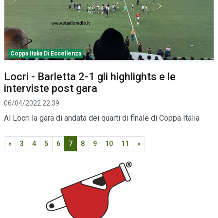
Coppa Italia Di Eccellenza
Locri - Barletta 2-1 gli highlights e le
interviste post gara
06/04/2022 22:39
Al Locri la gara di andata dei quarti di finale di Coppa Italia
«
3
4
5
6
7
8
9
10
11
»